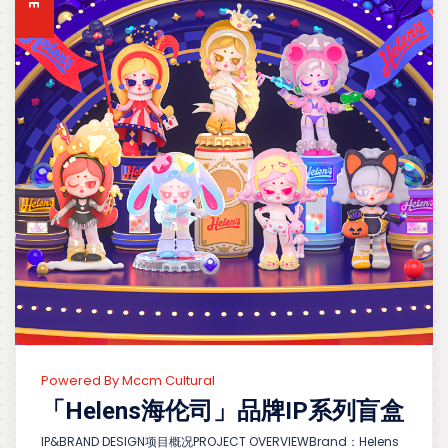
Powered By Mccm Cultural
「Helens海伦司」品牌IP系列盲盒
IP&BRAND DESIGN项目概况PROJECT OVERVIEWBrand：Helens