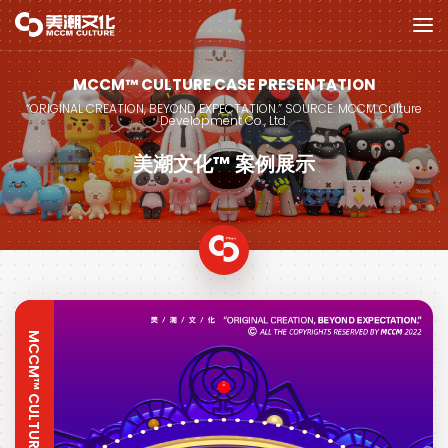
MCCM™ CULTURE CASE PRESENTATION
“ORIGINAL CREATION, BEYOND EXPECTATION.” SOURCE: MCCM Culture
Development Co., Ltd.
美潮文化™ 案例展示
MCCM™ CULTURE